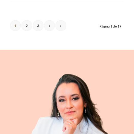
1
2
3
›
»
Página 1 de 19