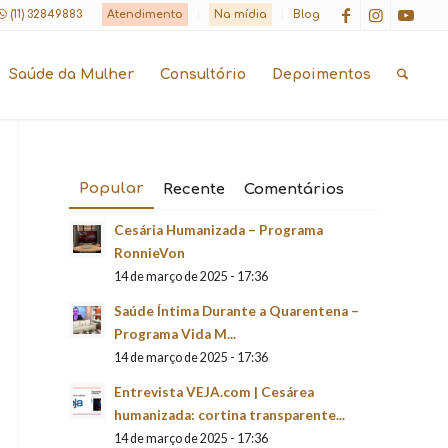
(11) 32849883
Atendimento
Na mídia
Blog
Saúde da Mulher
Consultório
Depoimentos
Popular
Recente
Comentários
Cesária Humanizada – Programa
RonnieVon
14 de março de 2025 - 17:36
Saúde Íntima Durante a Quarentena –
Programa Vida M...
14 de março de 2025 - 17:36
Entrevista VEJA.com | Cesárea
humanizada: cortina transparente...
14 de março de 2025 - 17:36