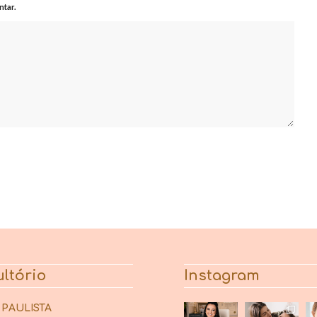
tar.
ltório
Instagram
 PAULISTA