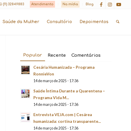
(11) 32849883
Atendimento
Na mídia
Blog
Saúde da Mulher
Consultório
Depoimentos
Popular
Recente
Comentários
Cesária Humanizada – Programa
RonnieVon
14 de março de 2025 - 17:36
Saúde Íntima Durante a Quarentena –
Programa Vida M...
14 de março de 2025 - 17:36
Entrevista VEJA.com | Cesárea
humanizada: cortina transparente...
14 de março de 2025 - 17:36