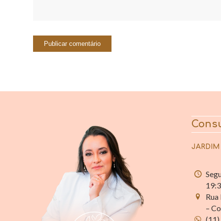
Consu
JARDIM
Segu
19:
Rua 
– Co
(11)