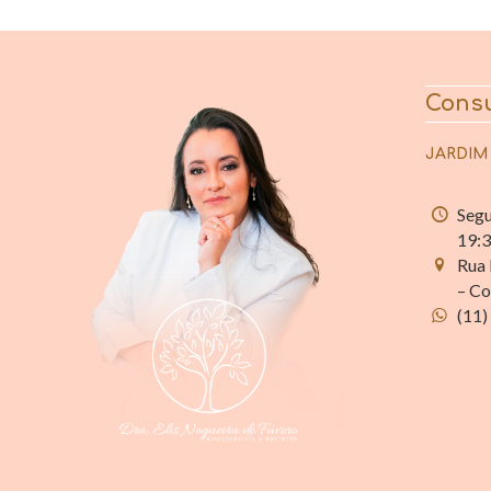
Consu
JARDIM
Segu
19:
Rua 
– Co
(11)