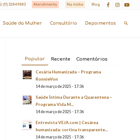
(11) 32849883
Atendimento
Na mídia
Blog
Saúde da Mulher
Consultório
Depoimentos
Popular
Recente
Comentários
Cesária Humanizada – Programa
RonnieVon
14 de março de 2025 - 17:36
Saúde Íntima Durante a Quarentena –
Programa Vida M...
14 de março de 2025 - 17:36
Entrevista VEJA.com | Cesárea
humanizada: cortina transparente...
14 de março de 2025 - 17:36