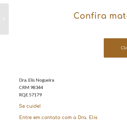
A 1° consulta
Confira mat
ginecológica, um marco
importante
Cl
Dra. Elis Nogueira
CRM 98344
RQE 57179
Se cuide!
Entre em contato com a Dra. Elis