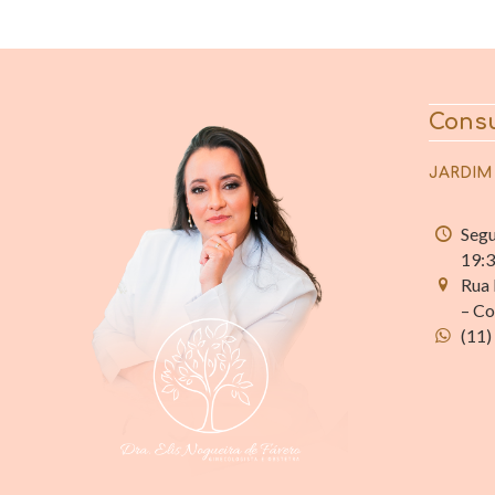
Consu
JARDIM
Segu
19:
Rua 
– Co
(11)