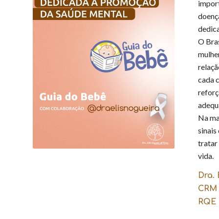
impor
doença
dedic
O Bras
mulher
relaçã
cada c
reforç
adequ
Na ma
sinai
tratar
vida.
Dra. 
CRM 
RQE 