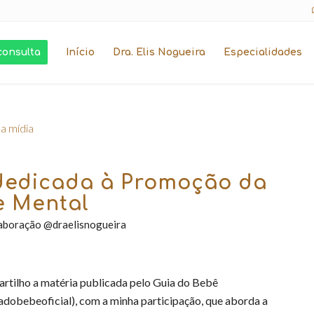
consulta
Início
Dra. Elis Nogueira
Especialidades
a mídia
edicada à Promoção da
 Mental
aboração @draelisnogueira
rtilho a matéria publicada pelo Guia do Bebê
dobebeoficial), com a minha participação, que aborda a