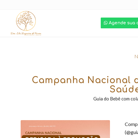
Agende sua 
N
Campanha Nacional d
Saúde
Guia do Bebê com col
Compa
(@guia