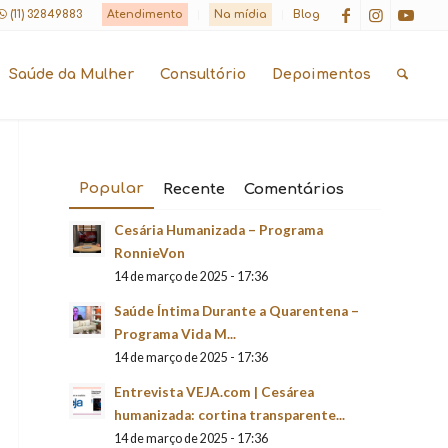
(11) 32849883
Atendimento
Na mídia
Blog
Saúde da Mulher
Consultório
Depoimentos
Popular
Recente
Comentários
Cesária Humanizada – Programa
RonnieVon
14 de março de 2025 - 17:36
Saúde Íntima Durante a Quarentena –
Programa Vida M...
14 de março de 2025 - 17:36
Entrevista VEJA.com | Cesárea
humanizada: cortina transparente...
14 de março de 2025 - 17:36