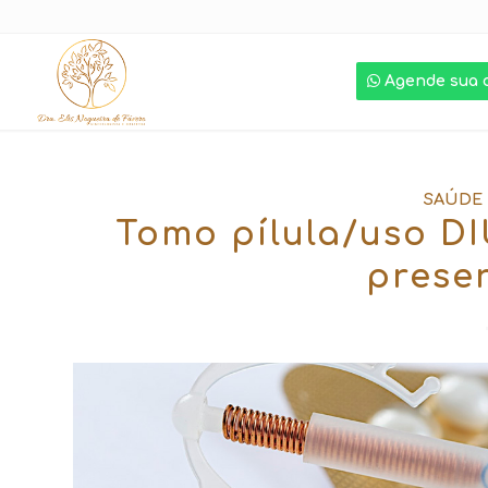
Agende sua 
SAÚDE
Tomo pílula/uso DI
preser