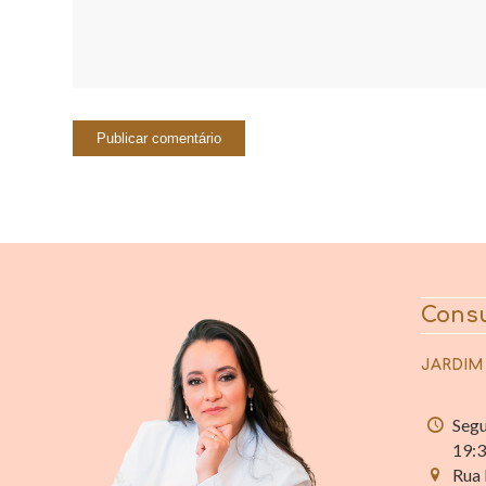
Consu
JARDIM
Segu
19:
Rua 