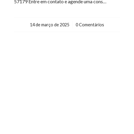
57179 Entre em contato e agende uma cons…
14 de março de 2025
/
0 Comentários