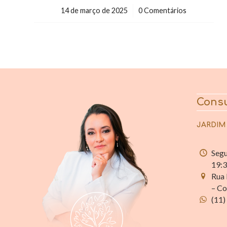
14 de março de 2025
/
0 Comentários
Consu
JARDIM
Segu
19:
Rua 
– Co
(11)