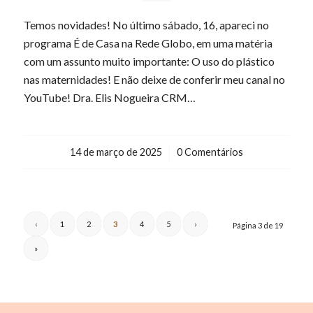
Temos novidades! No último sábado, 16, apareci no
programa É de Casa na Rede Globo, em uma matéria
com um assunto muito importante: O uso do plástico
nas maternidades! E não deixe de conferir meu canal no
YouTube! Dra. Elis Nogueira CRM…
14 de março de 2025
/
0 Comentários
‹
1
2
3
4
5
›
Página 3 de 19
»