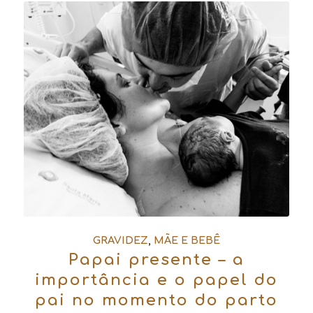
GRAVIDEZ
,
MÃE E BEBÊ
Papai presente – a
importância e o papel do
pai no momento do parto