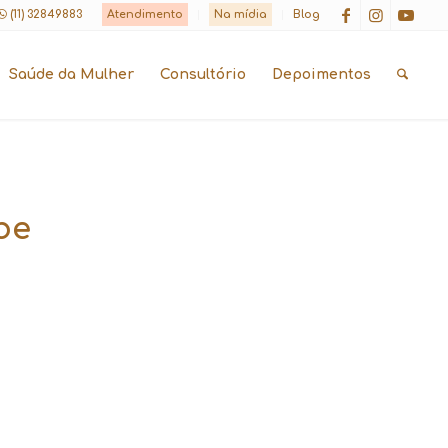
(11) 32849883
Atendimento
Na mídia
Blog
Saúde da Mulher
Consultório
Depoimentos
be