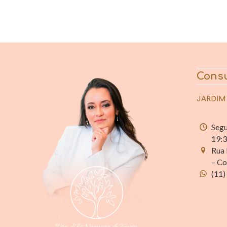
Consu
JARDIM
Segu
19:
Rua 
– Co
(11)