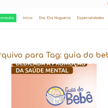
consulta
Início
Dra. Elis Nogueira
Especialidades
rquivo para Tag:
guia do be