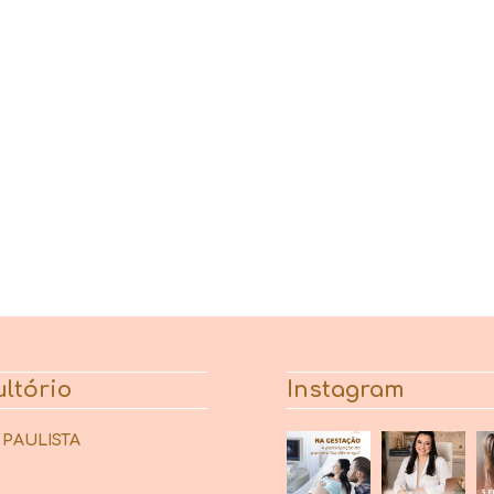
ltório
Instagram
 PAULISTA