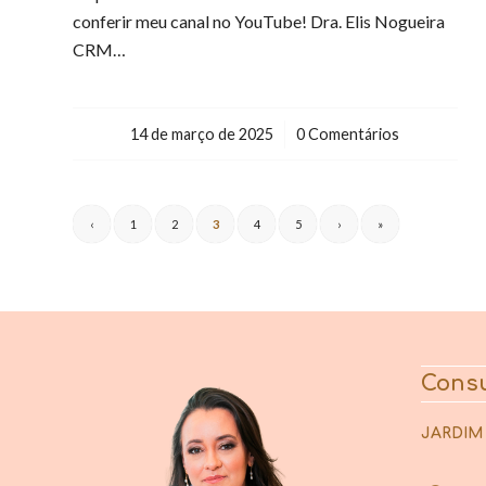
conferir meu canal no YouTube! Dra. Elis Nogueira
CRM…
14 de março de 2025
/
0 Comentários
‹
1
2
3
4
5
›
»
Consu
JARDIM