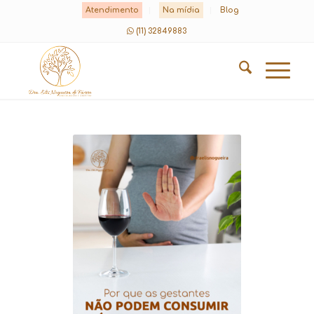
Atendimento
Na mídia
Blog
(11) 32849883