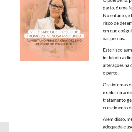
parto, é uma f
No entanto, é
risco de dese
em que coágul
nas pernas.
Este risco aum
incluindo a di
alterações na 
o parto.
Os sintomas de
e calor na áre
tratamento ger
crescimento d
Além disso, m
adequada e us
Confira minha