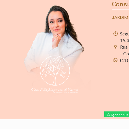
Consu
JARDIM
Segu
19:
Rua 
– Co
(11)
Agende sua 