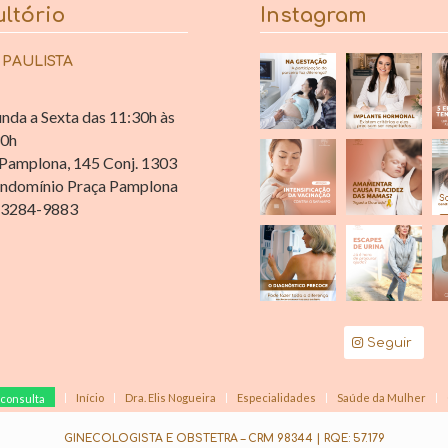
ltório
Instagram
 PAULISTA
nda a Sexta das 11:30h às
30h
Pamplona, 145 Conj. 1303
ndomínio Praça Pamplona
 3284-9883
Seguir
Início
Dra. Elis Nogueira
Especialidades
Saúde da Mulher
consulta
GINECOLOGISTA E OBSTETRA – CRM 98344 | RQE: 57.179