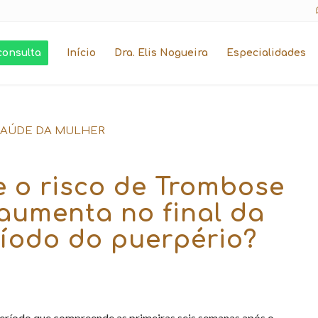
consulta
Início
Dra. Elis Nogueira
Especialidades
SAÚDE DA MULHER
 o risco de Trombose
aumenta no final da
ríodo do puerpério?
período que compreende as primeiras seis semanas após o