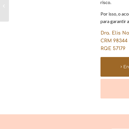
risco.
entrevista para o
Programa Alesp em
Por isso, o ac
Pauta
para garantir 
Dra. Elis N
CRM 98344
RQE 57179
En