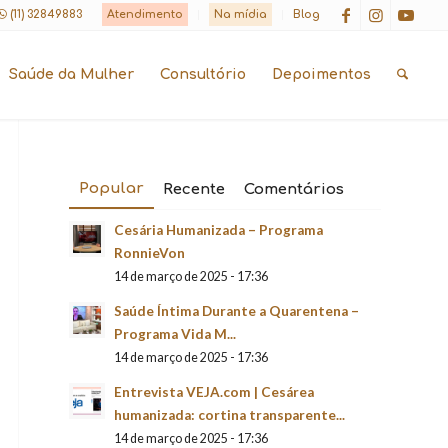
(11) 32849883
Atendimento
Na mídia
Blog
Saúde da Mulher
Consultório
Depoimentos
Popular
Recente
Comentários
Cesária Humanizada – Programa
RonnieVon
14 de março de 2025 - 17:36
Saúde Íntima Durante a Quarentena –
Programa Vida M...
14 de março de 2025 - 17:36
Entrevista VEJA.com | Cesárea
humanizada: cortina transparente...
14 de março de 2025 - 17:36