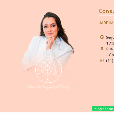
Consu
JARDIM
Segu
19:
Rua 
– Co
(11)
Agende sua 