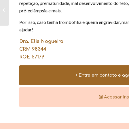
repetição, prematuridade, mal desenvolvimento do feto,
Neste carnaval
aproveite as festas de
pré-eclâmpsia e mais.
forma segura!
Por isso, caso tenha trombofilia e queira engravidar, ma
ajudar!
Dra. Elis Nogueira
CRM 98344
RQE 57179
Entre em contato e ag
Acessar In