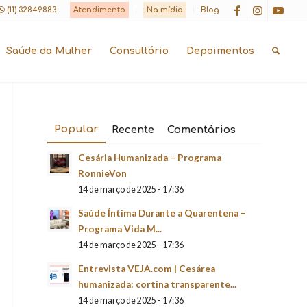
(11) 32849883
Atendimento
Na mídia
Blog
Saúde da Mulher
Consultório
Depoimentos
Popular
Recente
Comentários
Cesária Humanizada – Programa
RonnieVon
14 de março de 2025 - 17:36
Saúde Íntima Durante a Quarentena –
Programa Vida M...
14 de março de 2025 - 17:36
Entrevista VEJA.com | Cesárea
humanizada: cortina transparente...
14 de março de 2025 - 17:36