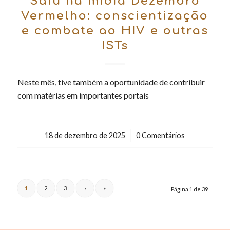
Saiu na mídia Dezembro
Vermelho: conscientização
e combate ao HIV e outras
ISTs
Neste mês, tive também a oportunidade de contribuir
com matérias em importantes portais
18 de dezembro de 2025
/
0 Comentários
1
2
3
›
»
Página 1 de 39