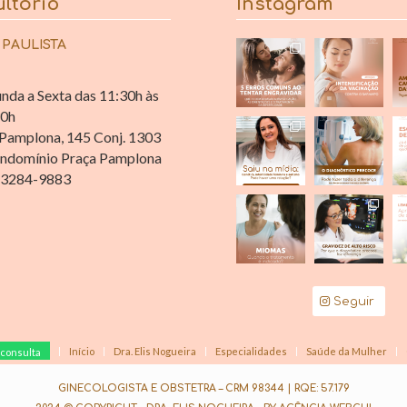
ltório
Instagram
 PAULISTA
nda a Sexta das 11:30h às
30h
Pamplona, 145 Conj. 1303
ndomínio Praça Pamplona
 3284-9883
Seguir
Início
Dra. Elis Nogueira
Especialidades
Saúde da Mulher
consulta
GINECOLOGISTA E OBSTETRA – CRM 98344 | RQE: 57.179