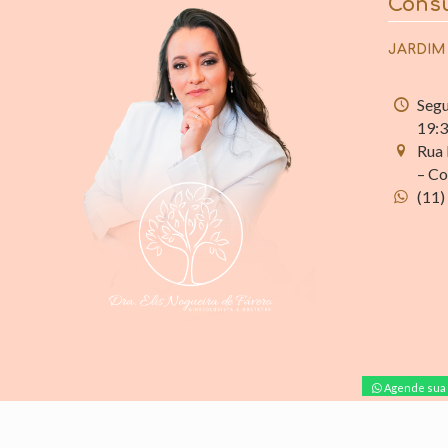
Consu
JARDIM
Segu
19:
Rua 
– Co
(11)
Agende sua 