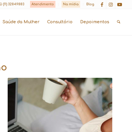
(11) 32849883
Atendimento
Na mídia
Blog
Saúde da Mulher
Consultório
Depoimentos
ão