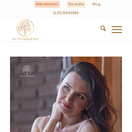
Atendimento
Na mídia
Blog
(11) 32849883