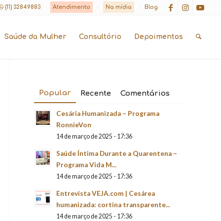
(11) 32849883
Atendimento
Na mídia
Blog
Saúde da Mulher
Consultório
Depoimentos
Popular
Recente
Comentários
Cesária Humanizada – Programa
RonnieVon
14 de março de 2025 - 17:36
Saúde Íntima Durante a Quarentena –
Programa Vida M...
14 de março de 2025 - 17:36
Entrevista VEJA.com | Cesárea
humanizada: cortina transparente...
14 de março de 2025 - 17:36