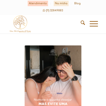
Atendimento
Na mídia
Blog
(11) 32849883