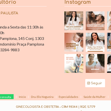
ltório
Instagram
 PAULISTA
nda a Sexta das 11:30h às
30h
Pamplona, 145 Conj. 1303
ndomínio Praça Pamplona
 3284-9883
Seguir
Início
Dra. Elis Nogueira
Especialidades
Saúde da Mulher
consulta
GINECOLOGISTA E OBSTETRA – CRM 98344 | RQE: 57.179