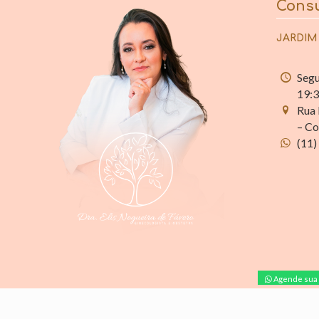
Consu
JARDIM
Segu
19:
Rua 
– Co
(11)
Agende sua 