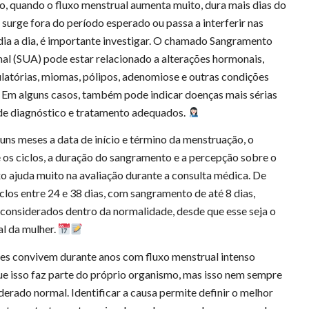
so, quando o fluxo menstrual aumenta muito, dura mais dias do
, surge fora do período esperado ou passa a interferir nas
dia a dia, é importante investigar. O chamado Sangramento
l (SUA) pode estar relacionado a alterações hormonais,
latórias, miomas, pólipos, adenomiose e outras condições
 Em alguns casos, também pode indicar doenças mais sérias
de diagnóstico e tratamento adequados.
uns meses a data de início e término da menstruação, o
e os ciclos, a duração do sangramento e a percepção sobre o
o ajuda muito na avaliação durante a consulta médica. De
iclos entre 24 e 38 dias, com sangramento de até 8 dias,
considerados dentro da normalidade, desde que esse seja o
l da mulher.
es convivem durante anos com fluxo menstrual intenso
e isso faz parte do próprio organismo, mas isso nem sempre
derado normal. Identificar a causa permite definir o melhor