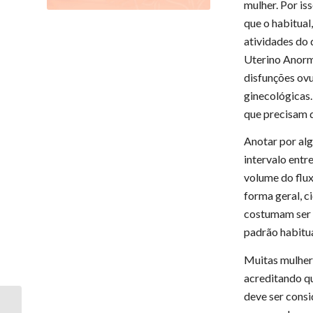
mulher. Por is
que o habitual
atividades do 
Uterino Anorma
disfunções ovu
ginecológicas.
que precisam 
Anotar por alg
intervalo entr
volume do flux
forma geral, c
costumam ser 
padrão habitua
Muitas mulher
acreditando qu
deve ser consi
Antes dos 40 pode