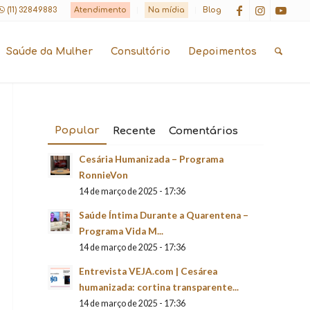
(11) 32849883
Atendimento
Na mídia
Blog
Saúde da Mulher
Consultório
Depoimentos
Popular
Recente
Comentários
Cesária Humanizada – Programa
RonnieVon
14 de março de 2025 - 17:36
Saúde Íntima Durante a Quarentena –
Programa Vida M...
14 de março de 2025 - 17:36
Entrevista VEJA.com | Cesárea
humanizada: cortina transparente...
14 de março de 2025 - 17:36