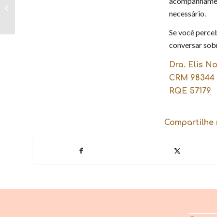
acompanhament
acontecer a
necessário.
menopausa?
Se você perce
conversar sobr
Dra. Elis N
CRM 98344
RQE 57179
Compartilhe 