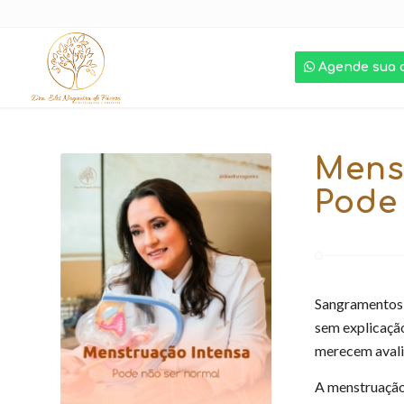
Agende sua 
Mens
Pode
Sangramentos 
sem explicaçã
merecem avali
A menstruação