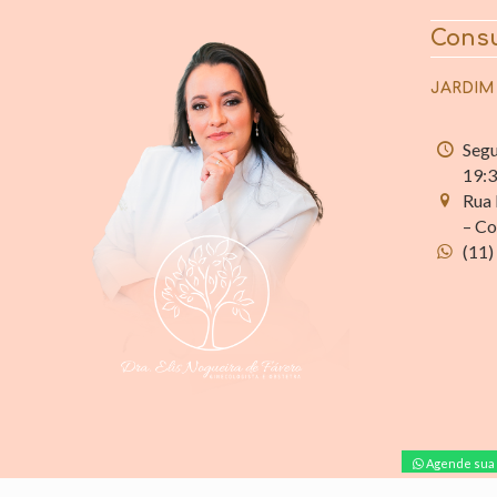
Consu
JARDIM
Segu
19:
Rua 
– Co
(11)
Agende sua 