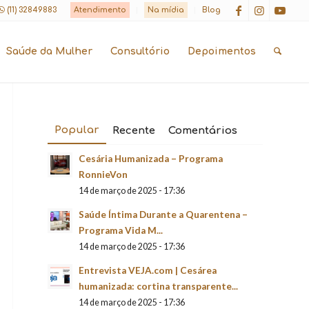
(11) 32849883
Atendimento
Na mídia
Blog
Saúde da Mulher
Consultório
Depoimentos
Popular
Recente
Comentários
Cesária Humanizada – Programa
RonnieVon
14 de março de 2025 - 17:36
Saúde Íntima Durante a Quarentena –
Programa Vida M...
14 de março de 2025 - 17:36
Entrevista VEJA.com | Cesárea
humanizada: cortina transparente...
14 de março de 2025 - 17:36