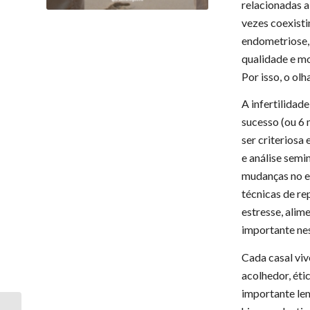
relacionadas a
vezes coexisti
endometriose, 
qualidade e mo
Por isso, o olh
A infertilidad
sucesso (ou 6 
ser criteriosa 
e análise semi
mudanças no es
técnicas de re
estresse, alim
importante ne
Cada casal vi
acolhedor, éti
importante lem