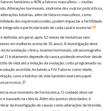
 fatores femininos e 40% a fatores masculinos — muitas
ndo. Alterações hormonais, síndrome dos ovários policísticos,
alterações tubárias, além de fatores masculinos, como
tilidade dos espermatozoides, podem impactar a fertilidade.
ar integrado e particularizado de cada casal é essencial
e é definida, em geral, após 12 meses de tentativas sem
meses em mulheres acima de 35 anos). A investigação deve
e inclui avaliação clínica, exames hormonais, ultrassonografia
nal. O tratamento depende da causa, podendo envolver desde
tilo de vida até a indução da ovulação, coito programado ou
produção assistida, incluindo a FIV. Fatores como idade,
entação, sono e hábitos de vida também exercem papel
sse processo
vencia esse momento de forma única. O cuidado deve ser
co e baseado na ciência. Além dos pontos abordados, é
brar da investigação de causas como alterações da tireoide,