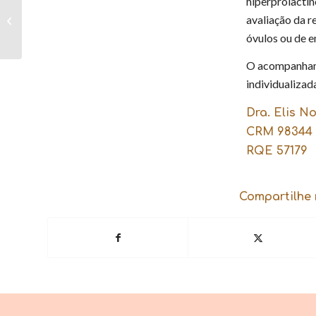
hiperprolactin
Métodos
avaliação da r
contraceptivos para as
mulheres
óvulos ou de e
O acompanhame
individualizad
Dra. Elis N
CRM 98344
RQE 57179
Compartilhe 