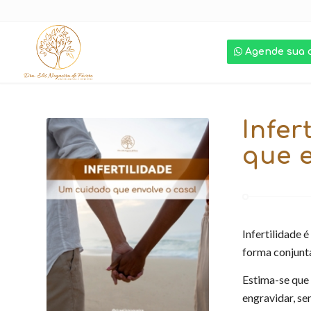
Agende sua 
Infer
que e
Infertilidade 
forma conjunt
Estima-se que 
engravidar, s