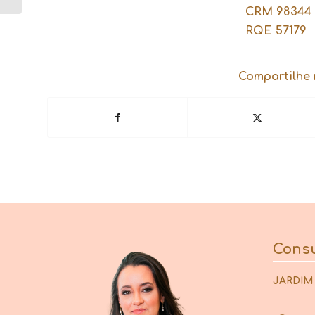
CRM 98344
RQE 57179
Compartilhe 
Consu
JARDIM