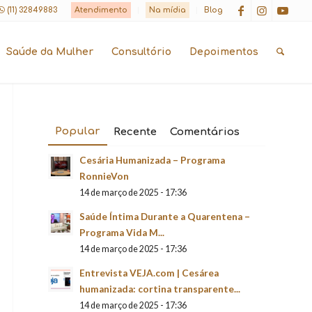
(11) 32849883
Atendimento
Na mídia
Blog
Saúde da Mulher
Consultório
Depoimentos
Popular
Recente
Comentários
Cesária Humanizada – Programa
RonnieVon
14 de março de 2025 - 17:36
Saúde Íntima Durante a Quarentena –
Programa Vida M...
14 de março de 2025 - 17:36
Entrevista VEJA.com | Cesárea
humanizada: cortina transparente...
14 de março de 2025 - 17:36