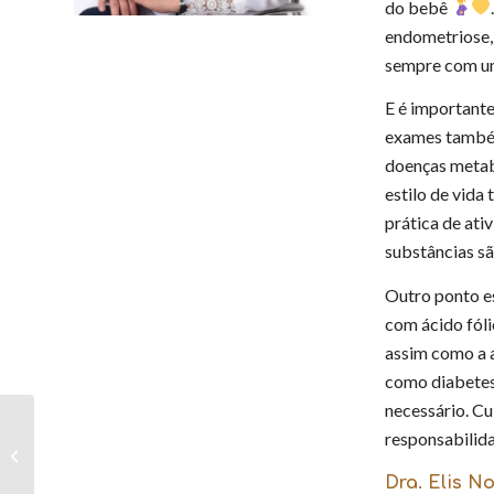
do bebê
endometriose, 
sempre com um 
E é importante
exames também 
doenças metab
estilo de vida
prática de ati
substâncias s
Outro ponto es
com ácido fóli
assim como a a
como diabetes
necessário. Cu
Fique atenta aos
responsabilid
Sangramentos
Anormais
Dra. Elis N