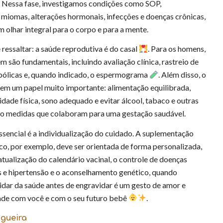
. Nessa fase, investigamos condições como SOP,
miomas, alterações hormonais, infecções e doenças crônicas,
olhar integral para o corpo e para a mente.
 ressaltar: a saúde reprodutiva é do casal
. Para os homens,
são fundamentais, incluindo avaliação clínica, rastreio de
ólicas e, quando indicado, o espermograma
. Além disso, o
 tem um papel muito importante: alimentação equilibrada,
vidade física, sono adequado e evitar álcool, tabaco e outras
ão medidas que colaboram para uma gestação saudável.
sencial é a individualização do cuidado. A suplementação
co, por exemplo, deve ser orientada de forma personalizada,
tualização do calendário vacinal, o controle de doenças
 e hipertensão e o aconselhamento genético, quando
idar da saúde antes de engravidar é um gesto de amor e
ade com você e com o seu futuro bebê
.
ogueira