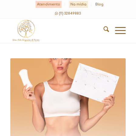
Atendimento
Na mídia
Blog
(11) 32849883