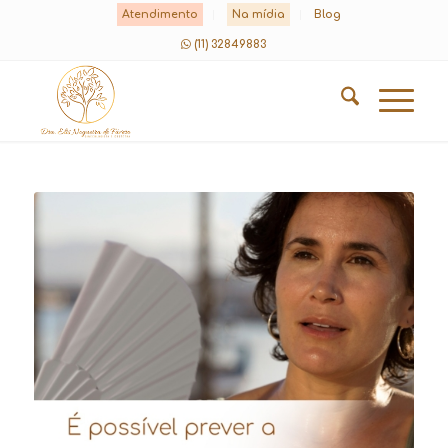
Atendimento
Na mídia
Blog
(11) 32849883